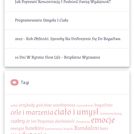
Jak Poprawić Koncentrację I Podnieść Swoją Wydajność?
Programowanie Umysłu I Ciała
2022 – Rok Obfitości. Sposoby Na Dostrojenie Się Do Bogactwa.
10 Dni W Rytmie Slow Life – Bezpłatne Wyzwanie
Tagi
artykuły gościnne
autohipnoza
bogactwo
adhd
autosabotaż
ciało i umysł
cele i marzenia
ciemnanocduszy
emocje
czakry
dr Joe Dispenza
duchowość
ekscytacja
Kundalini
hawkins
energia
kurs
koncentracja
książki