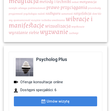
medytacja
metody i techniki
motywacja
miłość
prawo przyciągania
nawyki
odwaga
podświadomość
przeszkody
sadhguru
satysfakcja
przyjemność
psychologia
radość
samotność
slow life
wibracje i
sny
spontaniczność
szczęście
technika uwalniania
manifestacje
wizualizacja
współczucie
wyzwanie
wyrażanie siebie
zachwyt