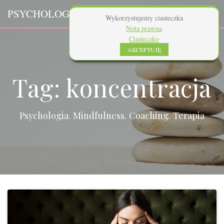
Skip
PSYCHOLOG
PLUS.PL
to
Wykorzystujemy ciasteczka
content
Nota prawna
Ciasteczko
AKCEPTUJĘ
Tag:
koncentracja
Psychologia. Mindfulness. Coaching. Terapia