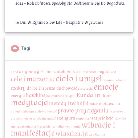
2022 – Rok Obfitości. Sposoby Na Dostrojenie Się Do Bogactwa.
10 Dni W Rytmie Slow Life – Bezpłatne Wyzwanie
Tagi
artykuły gościnne
autohipnoza
bogactwo
adhd
autosabotaż
ciało i umysł
cele i marzenia
ciemnanocduszy
emocje
czakry
dr Joe Dispenza
duchowość
ekscytacja
Kundalini
hawkins
energia
kurs
koncentracja
książki
medytacja
metody i techniki
motywacja
miłość
prawo przyciągania
nawyki
odwaga
podświadomość
przeszkody
sadhguru
satysfakcja
przyjemność
psychologia
radość
samotność
slow life
wibracje i
sny
spontaniczność
szczęście
technika uwalniania
manifestacje
wizualizacja
współczucie