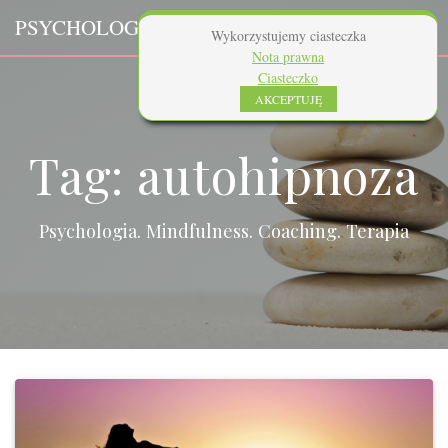
Skip
PSYCHOLOG
PLUS.PL
to
Wykorzystujemy ciasteczka
content
Nota prawna
Ciasteczko
AKCEPTUJĘ
Tag:
autohipnoza
Psychologia. Mindfulness. Coaching. Terapia