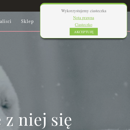
Wykorzystujemy ciasteczka
Nota prawna
aliści
Sklep
Regulaminy I Prywatność
Ciasteczko
AKCEPTUJĘ
z niej się