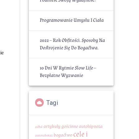
Podnieść Swoją Wydajność?
Programowanie Umysłu I Ciała
2022 – Rok Obfitości. Sposoby Na
Dostrojenie Się Do Bogactwa.
ie
10 Dni W Rytmie Slow Life –
Bezpłatne Wyzwanie
Tagi
artykuły gościnne
autohipnoza
adhd
cele i
bogactwo
autosabotaż