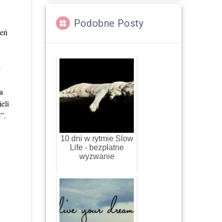
Podobne Posty
ień
e
a
eli
”.
10 dni w rytmie Slow
Life - bezpłatne
wyzwanie