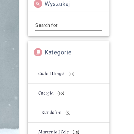
Wyszukaj
Search for:
Kategorie
Ciało I Umysł
(11)
Energia
(10)
Kundalini
(5)
Marzenia I Cele
(15)