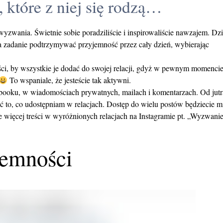
, które z niej się rodzą…
zwania. Świetnie sobie poradziliście i inspirowaliście nawzajem. Dz
a zadanie podtrzymywać przyjemność przez cały dzień, wybierając
ści, by wszystkie je dodać do swojej relacji, gdyż w pewnym momenci
To wspaniale, że jesteście tak aktywni.
booku, w wiadomościach prywatnych, mailach i komentarzach. Od jutr
 to, co udostępniam w relacjach. Dostęp do wielu postów będziecie mi
więcej treści w wyróżnionych relacjach na Instagramie pt. „Wyzwanie
jemności