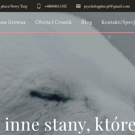
 i placu Nowy Targ
+48604611102
psychologplus.pl@gmail.com
ona Główna
Oferta I Cennik
Blog
Kontakt/Specj
inne stany, które 